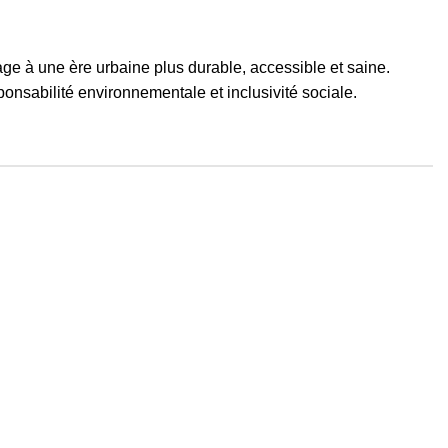
age à une ère urbaine plus durable, accessible et saine.
ponsabilité environnementale et inclusivité sociale.
Menu
Accueil
Trottinettes
Découvrez la Teknes TK1: L’alliance parfaite de
l’élégance et de la performance
Trottinette électrique TK City
Pièces détachées