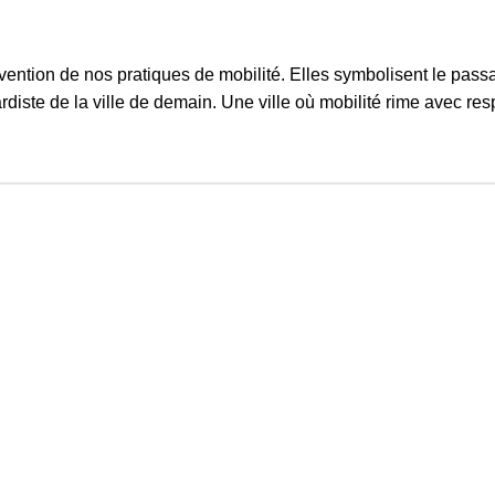
nvention de nos pratiques de mobilité. Elles symbolisent le pass
diste de la ville de demain. Une ville où mobilité rime avec res
Informations
FAQ
Termes et conditions
Conditions D’utilisation
Retours
Politique de confidentialité
Informations légales