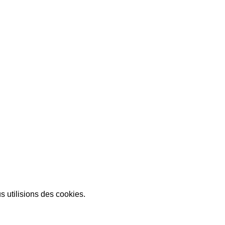
Trouver un point de vente
Service Client
Actualités
s utilisions des cookies.