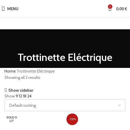
0
MENU
0.00
€
Trottinette Eléctrique
Home
Trottinette Eléctrique
Showing all 2 results
Show sidebar
Show
9
12
18
24
SOLD O
-13%
UT