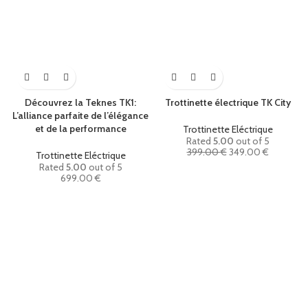
Découvrez la Teknes TK1:
Trottinette électrique TK City
L’alliance parfaite de l’élégance
et de la performance
Trottinette Eléctrique
Rated
5.00
out of 5
Original
Current
399.00
€
349.00
€
Trottinette Eléctrique
price
price
Rated
5.00
out of 5
was:
is:
699.00
€
399.00 €.
349.00 €