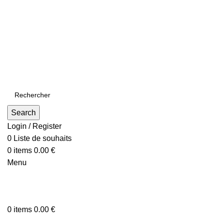
ADD ANYTHING HERE OR JUST REMOVE IT…
Search
Login / Register
0
Liste de souhaits
0
items
0.00
€
Menu
0
items
0.00
€