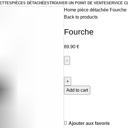
ETTES
PIÈCES DÉTACHÉES
TROUVER UN POINT DE VENTE
SERVICE C
Home
pièce détachée
Fourche
Back to products
Fourche
89.90
€
Fourche
quantity
Add to cart
Ajouter aux favoris