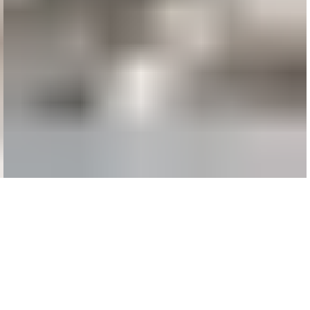
Accessories
Potenti parturient parturie