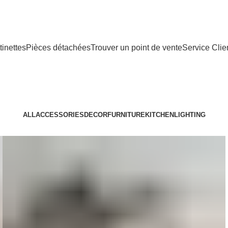
tinettes
Pièces détachées
Trouver un point de vente
Service Clie
ALL
ACCESSORIES
DECOR
FURNITURE
KITCHEN
LIGHTING