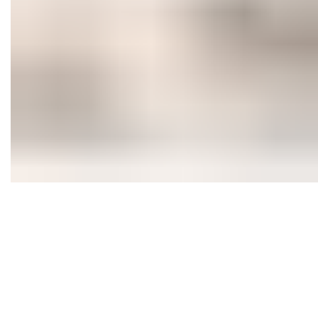
Accessories
Imperdiet mauris a nontin