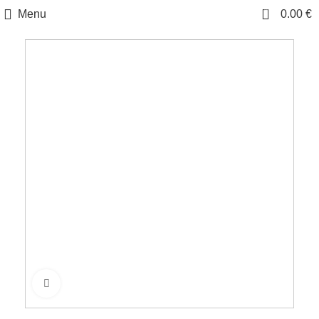
0
Menu
0.00
€
Click to enlarge