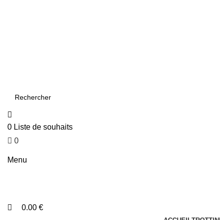
0
0
ADD ANYTHING HERE OR JUST REMOVE IT…
0
Liste de souhaits
0
0.00
€
Menu
0.00
€