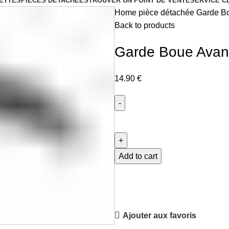
ETTES
PIÈCES DÉTACHÉES
TROUVER UN POINT DE VENTE
SERVICE C
Home
pièce détachée
Garde Bo
Back to products
Garde Boue Avant
14.90
€
Garde
Boue
Avant
TK
Add to cart
City
quantity
Ajouter aux favoris